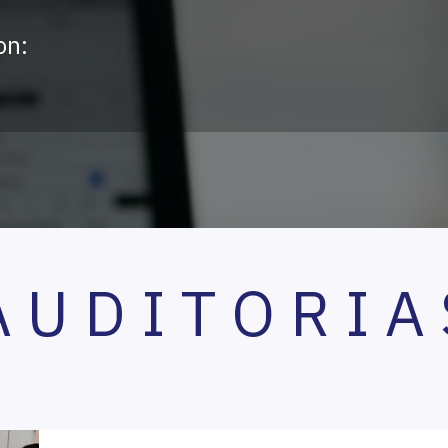
on:
 U D I T O R I A