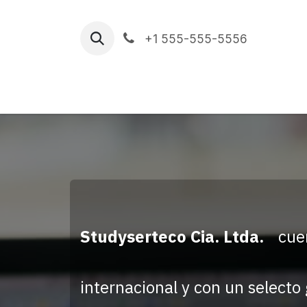
Skip to Content
+1 555-555-5556
Home
Asesoría
Sobre Nosotros
Studyserteco Cia. Ltda.
cue
internacional y con un selecto