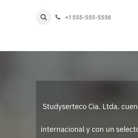
Skip to Content
+1 555-555-5556
Home
Asesoría
Sobre Nosotros
Studyserteco Cia. Ltda. cuen
internacional y con un select