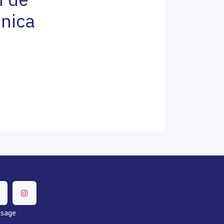
nica
ssage