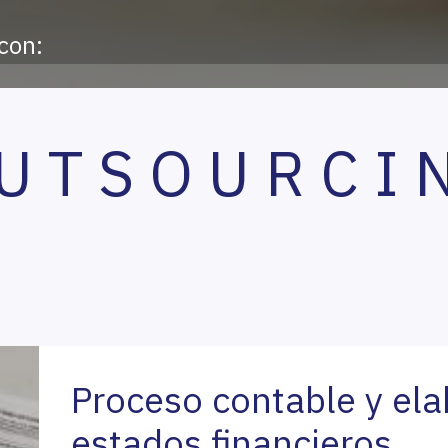
con:
U T S O U R C I 
Proceso contable y ela
estados financieros