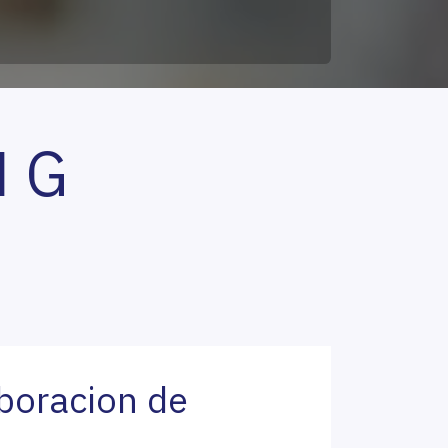
N G
boracion de