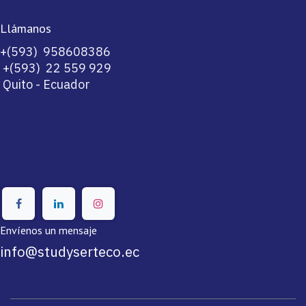
Llámanos
+(593) 958608386
+(593) 22 559 929
Quito - Ecuador​
Envíenos un mensaje
info@studyserteco.ec