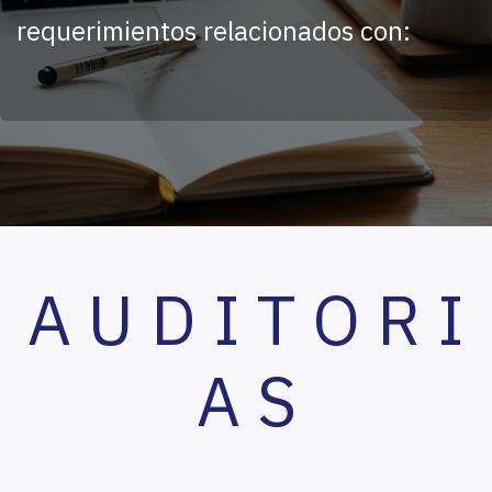
requerimientos relacionados con:
A U D I T O R I
A S